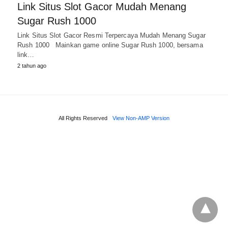
Link Situs Slot Gacor Mudah Menang
Sugar Rush 1000
Link Situs Slot Gacor Resmi Terpercaya Mudah Menang Sugar
Rush 1000 Mainkan game online Sugar Rush 1000, bersama
link…
2 tahun ago
All Rights Reserved
View Non-AMP Version