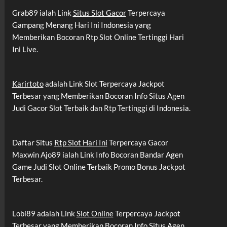
Grab89 ialah Link
Situs Slot Gacor
Terpercaya
Gampang Menang Hari Ini Indonesia yang
Memberikan Bocoran Rtp Slot Online Tertinggi Hari
Ini Live.
Karirtoto
adalah Link Slot Terpercaya Jackpot
Terbesar yang Memberikan Bocoran Info Situs Agen
Judi Gacor Slot Terbaik dan Rtp Tertinggi di Indonesia.
Daftar Situs
Rtp Slot Hari Ini
Terpercaya Gacor
Maxwin Ajo89 ialah Link Info Bocoran Bandar Agen
Game Judi Slot Online Terbaik Promo Bonus Jackpot
Terbesar.
Lobi89 adalah Link
Slot Online
Terpercaya Jackpot
Terbesar yang Memberikan Bocoran Info Situs Agen