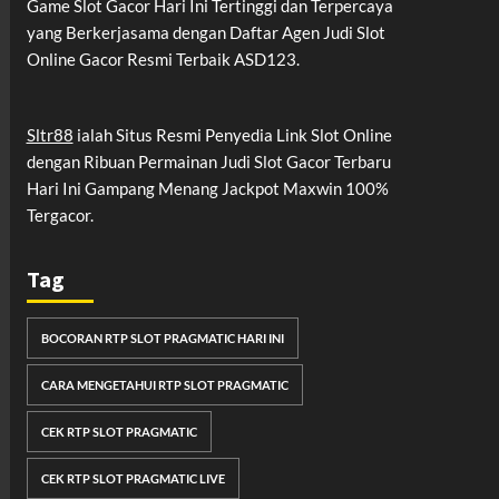
Game Slot Gacor Hari Ini Tertinggi dan Terpercaya
yang Berkerjasama dengan Daftar Agen Judi Slot
Online Gacor Resmi Terbaik ASD123.
Sltr88
ialah Situs Resmi Penyedia Link Slot Online
dengan Ribuan Permainan Judi Slot Gacor Terbaru
Hari Ini Gampang Menang Jackpot Maxwin 100%
Tergacor.
Tag
BOCORAN RTP SLOT PRAGMATIC HARI INI
CARA MENGETAHUI RTP SLOT PRAGMATIC
CEK RTP SLOT PRAGMATIC
CEK RTP SLOT PRAGMATIC LIVE