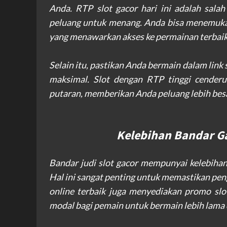
Anda. RTP slot gacor hari ini adalah sala
peluang untuk menang. Anda bisa menemukan g
yang menawarkan akses ke permainan terbaik 
Selain itu, pastikan Anda bermain dalam link 
maksimal. Slot dengan RTP tinggi cender
putaran, memberikan Anda peluang lebih bes
Kelebihan Bandar Ga
Bandar judi slot gacor mempunyai kelebihan 
Hal ini sangat penting untuk memastikan pen
online terbaik juga menyediakan promo sl
modal bagi pemain untuk bermain lebih lama