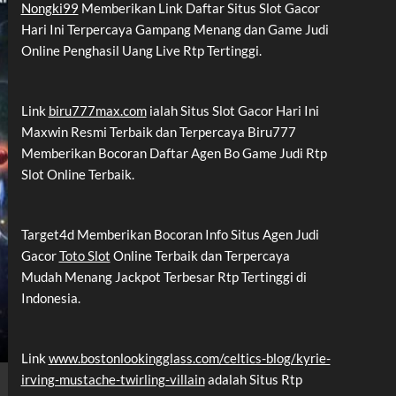
Nongki99
Memberikan Link Daftar Situs Slot Gacor
Hari Ini Terpercaya Gampang Menang dan Game Judi
Online Penghasil Uang Live Rtp Tertinggi.
Link
biru777max.com
ialah Situs Slot Gacor Hari Ini
Maxwin Resmi Terbaik dan Terpercaya Biru777
Memberikan Bocoran Daftar Agen Bo Game Judi Rtp
Slot Online Terbaik.
Target4d Memberikan Bocoran Info Situs Agen Judi
Gacor
Toto Slot
Online Terbaik dan Terpercaya
Mudah Menang Jackpot Terbesar Rtp Tertinggi di
Indonesia.
Link
www.bostonlookingglass.com/celtics-blog/kyrie-
irving-mustache-twirling-villain
adalah Situs Rtp