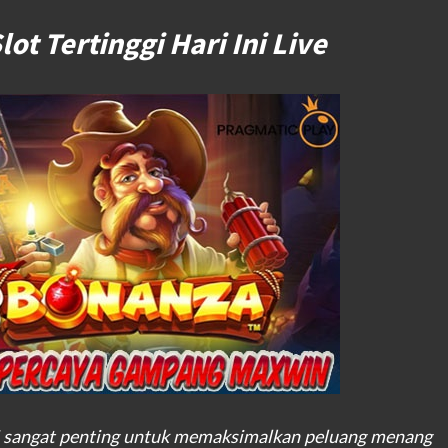
ot Tertinggi Hari Ini Live
gi sangat penting untuk memaksimalkan peluang menang