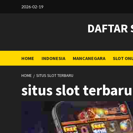
Skip
2026-02-19
to
content
DAFTAR 
HOME
INDONESIA
MANCANEGARA
SLOT ON
HOME
SITUS SLOT TERBARU
situs slot terbaru