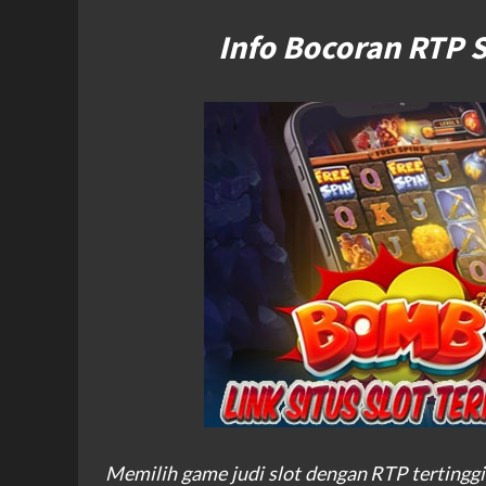
Info Bocoran RTP Sl
Memilih game judi slot dengan RTP terting