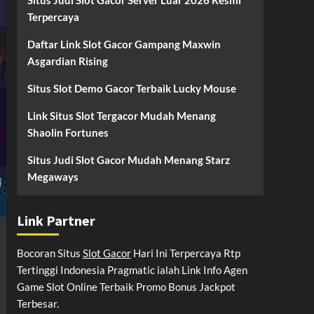
Situs Judi Slot Gacor Server Luar 2026 Resmi
Terpercaya
Daftar Link Slot Gacor Gampang Maxwin
Asgardian Rising
Situs Slot Demo Gacor Terbaik Lucky Mouse
Link Situs Slot Tergacor Mudah Menang
Shaolin Fortunes
Situs Judi Slot Gacor Mudah Menang Starz
Megaways
Link Partner
Bocoran Situs
Slot Gacor
Hari Ini Terpercaya Rtp
Tertinggi Indonesia Pragmatic ialah Link Info Agen
Game Slot Online Terbaik Promo Bonus Jackpot
Terbesar.