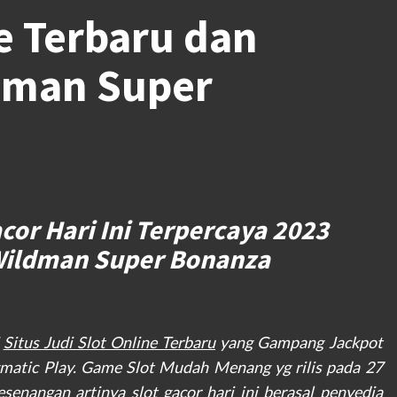
ne Terbaru dan
dman Super
acor Hari Ini Terpercaya 2023
ildman Super Bonanza
i
Situs Judi Slot Online Terbaru
yang Gampang Jackpot
gmatic Play. Game Slot Mudah Menang yg rilis pada 27
nangan artinya slot gacor hari ini berasal penyedia