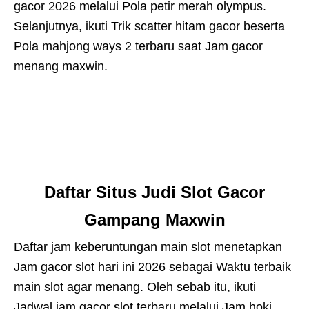
gacor 2026 melalui Pola petir merah olympus.
Selanjutnya, ikuti Trik scatter hitam gacor beserta
Pola mahjong ways 2 terbaru saat Jam gacor
menang maxwin.
Daftar Situs Judi Slot Gacor
Gampang Maxwin
Daftar jam keberuntungan main slot menetapkan
Jam gacor slot hari ini 2026 sebagai Waktu terbaik
main slot agar menang. Oleh sebab itu, ikuti
Jadwal jam gacor slot terbaru melalui Jam hoki