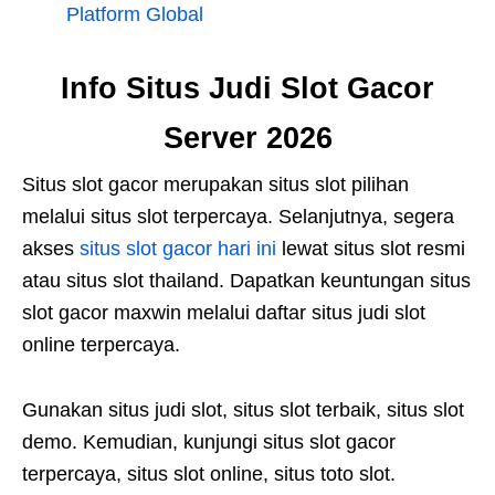
Platform Global
Info Situs Judi Slot Gacor
Server 2026
Situs slot gacor merupakan situs slot pilihan
melalui situs slot terpercaya. Selanjutnya, segera
akses
situs slot gacor hari ini
lewat situs slot resmi
atau situs slot thailand. Dapatkan keuntungan situs
slot gacor maxwin melalui daftar situs judi slot
online terpercaya.
Gunakan situs judi slot, situs slot terbaik, situs slot
demo. Kemudian, kunjungi situs slot gacor
terpercaya, situs slot online, situs toto slot.