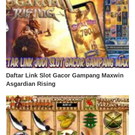
Daftar Link Slot Gacor Gampang Maxwin
Asgardian Rising