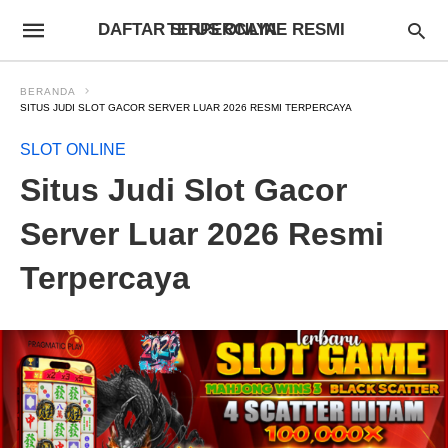
DAFTAR SITUS ONLINE RESMI TERPERCAYA
BERANDA
SITUS JUDI SLOT GACOR SERVER LUAR 2026 RESMI TERPERCAYA
SLOT ONLINE
Situs Judi Slot Gacor
Server Luar 2026 Resmi
Terpercaya