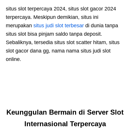
situs slot terpercaya 2024, situs slot gacor 2024
terpercaya. Meskipun demikian, situs ini
merupakan
situs judi slot terbesar
di dunia tanpa
situs slot bisa pinjam saldo tanpa deposit.
Sebaliknya, tersedia situs slot scatter hitam, situs
slot gacor dana gg, nama nama situs judi slot
online.
Keunggulan Bermain di Server Slot
Internasional Terpercaya