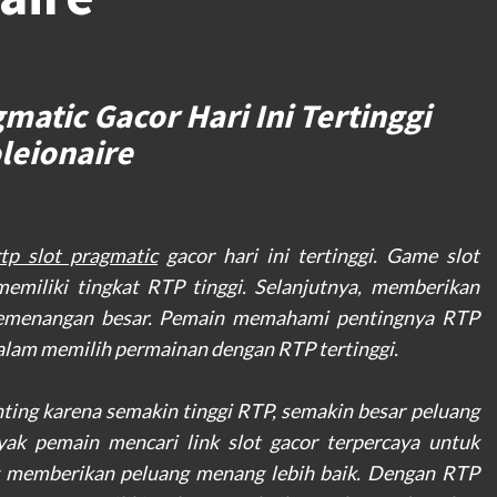
gmatic Gacor Hari Ini Tertinggi
leionaire
rtp slot pragmatic
gacor hari ini tertinggi. Game slot
memiliki tingkat RTP tinggi. Selanjutnya, memberikan
kemenangan besar. Pemain memahami pentingnya RTP
alam memilih permainan dengan RTP tertinggi.
ting karena semakin tinggi RTP, semakin besar peluang
ak pemain mencari link slot gacor terpercaya untuk
g memberikan peluang menang lebih baik. Dengan RTP