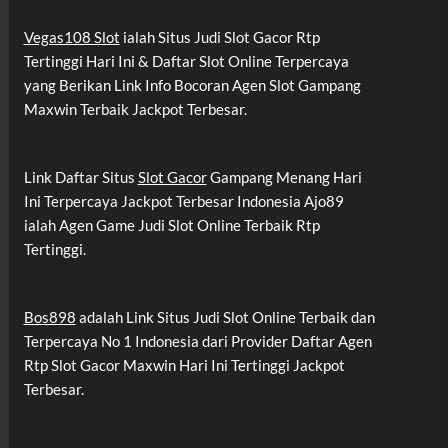
Vegas108 Slot
ialah Situs Judi Slot Gacor Rtp
Tertinggi Hari Ini & Daftar Slot Online Terpercaya
yang Berikan Link Info Bocoran Agen Slot Gampang
Maxwin Terbaik Jackpot Terbesar.
Link Daftar Situs
Slot Gacor
Gampang Menang Hari
Ini Terpercaya Jackpot Terbesar Indonesia Ajo89
ialah Agen Game Judi Slot Online Terbaik Rtp
Tertinggi.
Bos898
adalah Link Situs Judi Slot Online Terbaik dan
Terpercaya No 1 Indonesia dari Provider Daftar Agen
Rtp Slot Gacor Maxwin Hari Ini Tertinggi Jackpot
Terbesar.