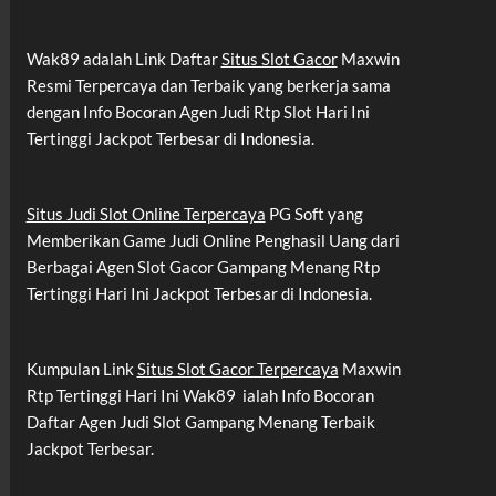
Wak89 adalah Link Daftar
Situs Slot Gacor
Maxwin
Resmi Terpercaya dan Terbaik yang berkerja sama
dengan Info Bocoran Agen Judi Rtp Slot Hari Ini
Tertinggi Jackpot Terbesar di Indonesia.
Situs Judi Slot Online Terpercaya
PG Soft yang
Memberikan Game Judi Online Penghasil Uang dari
Berbagai Agen Slot Gacor Gampang Menang Rtp
Tertinggi Hari Ini Jackpot Terbesar di Indonesia.
Kumpulan Link
Situs Slot Gacor Terpercaya
Maxwin
Rtp Tertinggi Hari Ini Wak89 ialah Info Bocoran
Daftar Agen Judi Slot Gampang Menang Terbaik
Jackpot Terbesar.