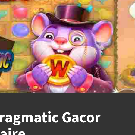
Pragmatic Gacor
aire