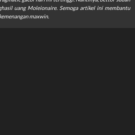
ghasil uang Moleionaire. Semoga artikel ini membantu
 kemenangan maxwin.