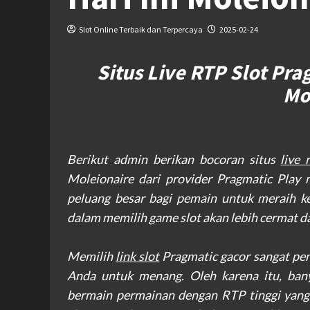
Slot Online Terbaik dan Terpercaya
2025-02-24
Situs Live RTP Slot Pra
Mo
Berikut admin berikan bocoran situs
live 
Moleionaire dari provider Pragmatic Play 
peluang besar bagi pemain untuk meraih 
dalam memilih game slot akan lebih cermat d
Memilih
link slot
Pragmatic gacor sangat pen
Anda untuk menang. Oleh karena itu, bany
bermain permainan dengan RTP tinggi yan