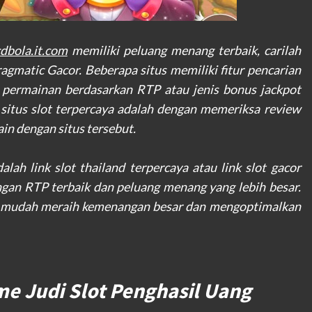
dbola.it.com
memiliki peluang menang terbaik, carilah
agmatic Gacor. Beberapa situs memiliki fitur pencarian
permainan berdasarkan RTP atau jenis bonus jackpot
situs slot terpercaya adalah dengan memeriksa review
in dengan situs tersebut.
dalah link slot thailand terpercaya atau link slot gacor
an RTP terbaik dan peluang menang yang lebih besar.
ih mudah meraih kemenangan besar dan mengoptimalkan
e Judi Slot Penghasil Uang