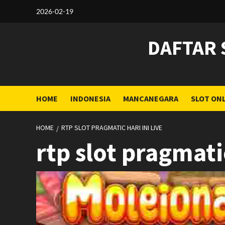
Skip
2026-02-19
to
content
DAFTAR 
HOME
INDONESIA
MANCANEGARA
SLOT ON
HOME
RTP SLOT PRAGMATIC HARI INI LIVE
rtp slot pragmatic