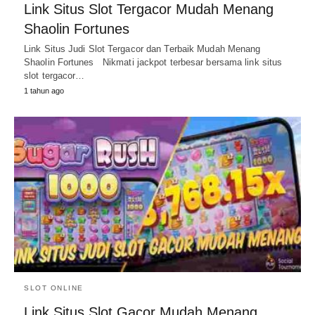
Link Situs Slot Tergacor Mudah Menang
Shaolin Fortunes
Link Situs Judi Slot Tergacor dan Terbaik Mudah Menang
Shaolin Fortunes Nikmati jackpot terbesar bersama link situs
slot tergacor…
1 tahun ago
SLOT ONLINE
Link Situs Slot Gacor Mudah Menang