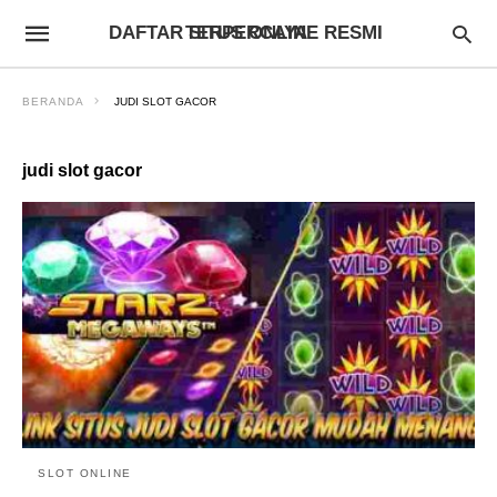
DAFTAR SITUS ONLINE RESMI TERPERCAYA
BERANDA
JUDI SLOT GACOR
judi slot gacor
SLOT ONLINE