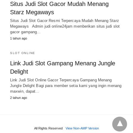
Situs Judi Slot Gacor Mudah Menang
Starz Megaways
Situs Judi Slot Gacor Resmi Terpercaya Mudah Menang Starz
Megaways Admin judi online24jam memberikan situs judi slot
gacor gampang…
1 tahun ago
SLOT ONLINE
Link Judi Slot Gampang Menang Jungle
Delight
Link Judi Slot Online Gacor Terpercaya Gampang Menang
Jungle Delight Bagi para member setia kami yang ingin menang
maxwin, dapat…
2 tahun ago
All Rights Reserved
View Non-AMP Version