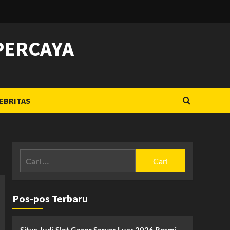
PERCAYA
EBRITAS
Cari
untuk:
Pos-pos Terbaru