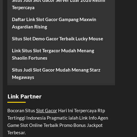
Situs Judi Slot Gacor Server Luar 2026 Resmi
Terpercaya
Daftar Link Slot Gacor Gampang Maxwin
Asgardian Rising
Situs Slot Demo Gacor Terbaik Lucky Mouse
Link Situs Slot Tergacor Mudah Menang
Shaolin Fortunes
Situs Judi Slot Gacor Mudah Menang Starz
Megaways
Link Partner
Bocoran Situs
Slot Gacor
Hari Ini Terpercaya Rtp
Tertinggi Indonesia Pragmatic ialah Link Info Agen
Game Slot Online Terbaik Promo Bonus Jackpot
Terbesar.