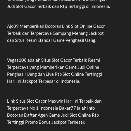
Judi Slot Gacor Terbaik dan Rtp Tertinggi di Indonesia.
Ajo89 Memberikan Bocoran Link
Slot Online
Gacor
Terbaik dan Terpercaya Gampang Menang Jackpot
dan Situs Resmi Bandar Game Penghasil Uang.
Vegas108
adalah Situs Slot Gacor Terbaik Resmi
Terpercaya yang Memberikan Game Judi Online
Penghasil Uang dan Live Rtp Slot Online Tertinggi
Hari Ini Jackpot Terbesar di Indonesia.
Link Situs
Slot Gacor Maxwin
Hari Ini Terbaik dan
Terpercaya No 1 Indonesia Bakar77 ialah Info
Bocoran Daftar Agen Game Judi Slot Online Rtp
Tertinggi Promo Bonus Jackpot Terbesar.