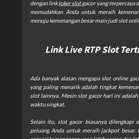
dengan link
joker slot
gacor yang terpercaya d
memudahkan Anda untuk meraih kemenanga
menuju kemenangan besar main judi slot onli
Link Live RTP Slot Ter
Ada banyak alasan mengapa slot online gaco
yang paling menarik adalah tingkat kemena
slot lainnya. Mesin slot gacor hari ini ada
waktu singkat.
Selain itu, slot gacor biasanya dilengkap
peluang Anda untuk meraih jackpot besar. 