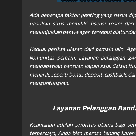
Ada beberapa faktor penting yang harus dip
pastikan situs memiliki lisensi resmi dari
menunjukkan bahwa agen tersebut diatur dan
Kedua, periksa ulasan dari pemain lain. Age
komunitas pemain. Layanan pelanggan 24/
mendapatkan bantuan kapan saja. Selain itu,
menarik, seperti bonus deposit, cashback, d
menguntungkan.
Layanan Pelanggan Banda
Keamanan adalah prioritas utama bagi set
terpercaya, Anda bisa merasa tenang karen