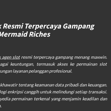
ik Resmi Terpercaya Gampang
Mermaid Riches
s agen slot
resmi terpercaya gampang menang maxwin.
bagai keuntungan, termasuk akses ke permainan slot
kungan layanan pelanggan profesional.
u khawatir tentang keamanan data pribadi dan keuangan.
gi enkripsi canggih untuk melindungi setiap transaksi.
nyedia permainan terkenal yang menjamin keadilan dan
.