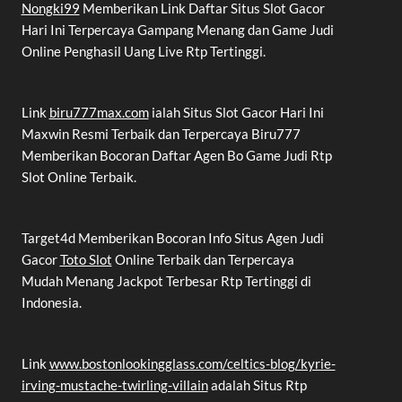
Nongki99
Memberikan Link Daftar Situs Slot Gacor
Hari Ini Terpercaya Gampang Menang dan Game Judi
Online Penghasil Uang Live Rtp Tertinggi.
Link
biru777max.com
ialah Situs Slot Gacor Hari Ini
Maxwin Resmi Terbaik dan Terpercaya Biru777
Memberikan Bocoran Daftar Agen Bo Game Judi Rtp
Slot Online Terbaik.
Target4d Memberikan Bocoran Info Situs Agen Judi
Gacor
Toto Slot
Online Terbaik dan Terpercaya
Mudah Menang Jackpot Terbesar Rtp Tertinggi di
Indonesia.
Link
www.bostonlookingglass.com/celtics-blog/kyrie-
irving-mustache-twirling-villain
adalah Situs Rtp