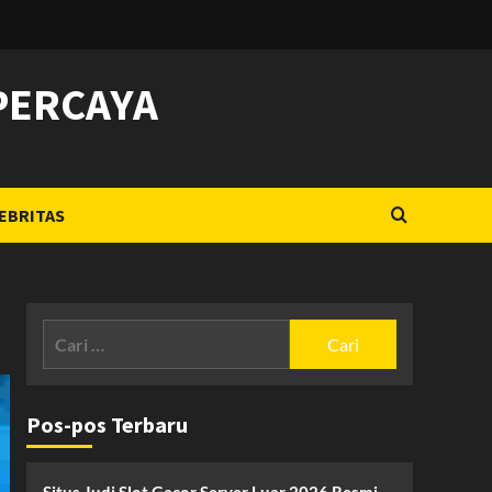
PERCAYA
EBRITAS
Cari
untuk:
Pos-pos Terbaru